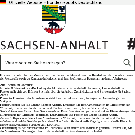
Offizielle Website – Bundesrepublik Deutschland
Erfahren Sie mehr über das Ministerium. Hier finden Sie Informationen zur Hausleitung, den Fachabteilungen,
der Pressestelle sowie zu Karrieremöglichkeiten und dem Profil unseres Hauses als moderner Arbeitgeber.
Alle Themen im Überblick
Minister & Staatssekretäre
Die Leitung des Ministeriums für Wirtschaft, Tourismus, Landwirtschaft und
Forsten stellt sich vor. Erfahren Sie mehr über die Aufgaben, Zuständigkeiten und Schwerpunkte für Sachsen-
Anhalt.
Presse
Das Presseteam des Ministeriums steht Ihnen für Informationen, Anfragen und Gespräche gern zur
Verfügung.
Karriere
Gestalten Sie die Zukunft Sachsen-Anhalts. Entdecken Sie Ihre Karrierechancen im Ministerium für
Wirtschaft, Tourismus, Landwirtschaft und Forsten – vom Einstieg bis zur Weiterbildung.
Service
Informieren Sie sich über Serviceangebote, Formulare, Ansprechpartner und weitere Dienstleistungen des
Ministeriums für Wirtschaft, Tourismus, Landwirtschaft und Forsten des Landes Sachsen-Anhalt.
Aufbau & Organisation
Wie ist das Ministerium für Wirtschaft, Tourismus, Landwirtschaft und Forsten
aufgebaut und welche Bereiche gehören dazu? Hier finden Sie das aktuelle Organigramm sowie die Übersicht
unserer nachgeordneten Behörden zum Download.
Gleichstellung in der Wirtschaft und im Tourismus
Frauen stärken und Tourismus gestalten: Erfahren Sie, wie
das Ministerium Chancengleichheit in der Wirtschaft und Gründerszene aktiv fördert.