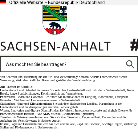
Offizielle Website – Bundesrepublik Deutschland
Von Ackerbau und Tierhaltung bis zur Aus- und Weiterbildung: Sachsen-Anhalts Landwirtschaft sichert
Versorgung, stärkt den ländlichen Raum und gestaltet den Wandel nachhaltig.
Alle Themen im Überblick
Landwirtschaft und Betriebe
Informieren Sie sich über Landwirtschaft und Betriebe in Sachsen-Anhalt, Grüne
Berufe, junge Betriebsleitungen, Konditionalität und Vermarktung.
Pflanzenbau, Boden und Gartenbau
Hier finden Sie Informationen zu Düngung, Bodenmarkt, Landpacht,
Gartenbau, Weinbau und Landesgartenschauen in Sachsen-Anhalt.
Ökolandbau, Natur und Klima
Informieren Sie sich über ökologischen Landbau, Naturschutz in der
Landwirtschaft und die dazugehörigen zentralen Förderangebote.
Wissen, Innovation und digitale Dienste
Finden Sie Wissen, Innovationsnetzwerke und digitale Dienste für
landwirtschaftliche Betriebe – von AKIS bis zum Elektronischen Agrarantrag.
Tierschutz & Veterinärwesen
Informieren Sie sich über Tierschutz, Tiergesundheit, Tierseuchen und die
Aufgaben des Veterinärwesens in Sachsen-Anhalt.
Imkerei, Jagd und Fischerei
Informieren Sie sich über Imkerei, Jagd und Fischerei, wichtige Regeln, zuständige
Stellen und Förderangebote in Sachsen-Anhalt.